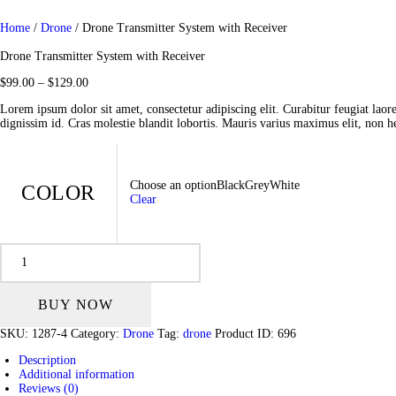
Home
/
Drone
/ Drone Transmitter System with Receiver
Drone Transmitter System with Receiver
$
99.00
–
$
129.00
Lorem ipsum dolor sit amet, consectetur adipiscing elit. Curabitur feugiat laor
dignissim id. Cras molestie blandit lobortis. Mauris varius maximus elit, non he
Choose an option
Black
Grey
White
COLOR
Clear
Drone
Transmitter
System
with
BUY NOW
Receiver
quantity
SKU:
1287-4
Category:
Drone
Tag:
drone
Product ID:
696
Description
Additional information
Reviews (0)